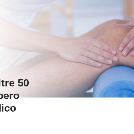
tre 50
pero
dico