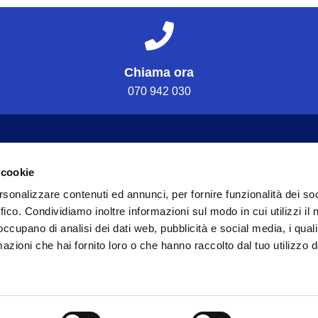
Chiama ora
070 942 030
Servizi
In
Ria
Home
 cookie
Ria
La clinica
rsonalizzare contenuti ed annunci, per fornire funzionalità dei so
Con
ffico. Condividiamo inoltre informazioni sul modo in cui utilizzi il 
Servizi
 occupano di analisi dei dati web, pubblicità e social media, i qual
Ter
Team
azioni che hai fornito loro o che hanno raccolto dal tuo utilizzo d
Ter
Alta specializzazione
Lav
Convenzioni
Approfondimenti