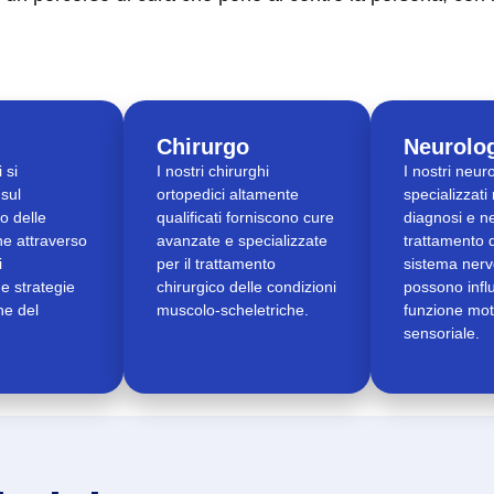
Chirurgo
Neurolo
i si
I nostri chirurghi
I nostri neur
sul
ortopedici altamente
specializzati 
o delle
qualificati forniscono cure
diagnosi e ne
che attraverso
avanzate e specializzate
trattamento d
i
per il trattamento
sistema nerv
 e strategie
chirurgico delle condizioni
possono infl
ne del
muscolo-scheletriche.
funzione mot
sensoriale.