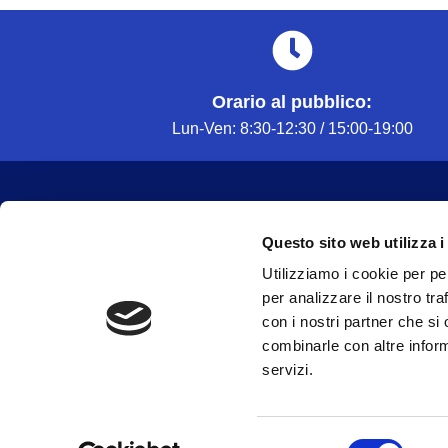
Orario al pubblico:
Lun-Ven: 8:30-12:30 / 15:00-19:00
Salus Service Sas
Via Ustica 6/A 09032 Assemini CA
Questo sito web utilizza i
Telefono: +39 070 942 030
Utilizziamo i cookie per pe
Mail: infostudiopalmas@gmail.com
per analizzare il nostro tra
con i nostri partner che si
P.Iva 02718870922 | CU: KRRH6B9
combinarle con altre inform
Privacy Policy
servizi.
Cookie Policy
Selezione