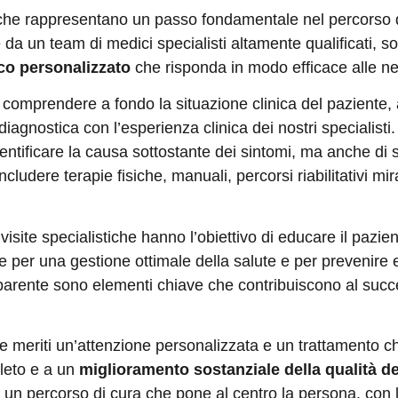
tiche rappresentano un passo fondamentale nel percorso di
da un team di medici specialisti altamente qualificati, s
co personalizzato
che risponda in modo efficace alle nec
comprendere a fondo la situazione clinica del paziente, a
diagnostica con l’esperienza clinica dei nostri specialist
dentificare la causa sottostante dei sintomi, ma anche di
cludere terapie fisiche, manuali, percorsi riabilitativi mira
 visite specialistiche hanno l’obiettivo di educare il pazi
e per una gestione ottimale della salute e per prevenire 
parente sono elementi chiave che contribuiscono al succ
meriti un’attenzione personalizzata e un trattamento che
leto e a un
miglioramento sostanziale della qualità del
un percorso di cura che pone al centro la persona, con l’o