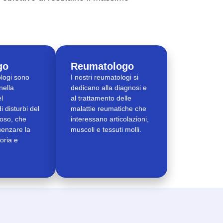
go
Reumatologo
ologi sono
I nostri reumatologi si
nella
dedicano alla diagnosi e
l
al trattamento delle
i disturbi del
malattie reumatiche che
oso, che
interessano articolazioni,
uenzare la
muscoli e tessuti molli.
oria e