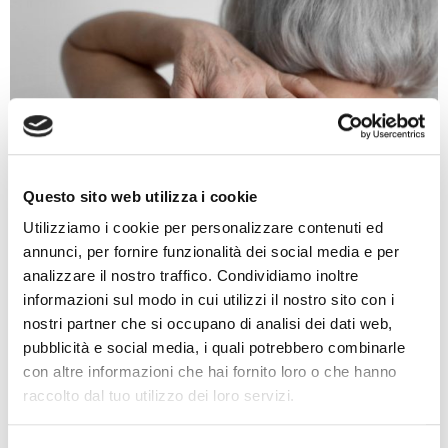
Questo sito web utilizza i cookie
Utilizziamo i cookie per personalizzare contenuti ed
annunci, per fornire funzionalità dei social media e per
analizzare il nostro traffico. Condividiamo inoltre
Fattori di Rischio e Prevenzione
informazioni sul modo in cui utilizzi il nostro sito con i
dell’Osteoporosi Spinale
nostri partner che si occupano di analisi dei dati web,
Riconoscere e affrontare l'osteoporosi spinale richiede un
pubblicità e social media, i quali potrebbero combinarle
approccio integrato che...
con altre informazioni che hai fornito loro o che hanno
APPROFONDISCI
raccolto dal tuo utilizzo dei loro servizi.