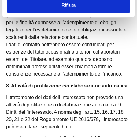
servizi di assistenza fiscale, giudiziale, nonché a soggetti
Rifiuta
legittimati per legge a ricevere tali informazioni, autorità
giudiziarie italiane e/o straniere e altre pubbliche autorità,
per le finalità connesse all’adempimento di obblighi
legali, o per l’espletamento delle obbligazioni assunte e
scaturenti dalla relazione contrattuale.
I dati di contatto potrebbero essere comunicati per
esigenze del tutto occasionali a ulteriori collaboratori
esterni del Titolare, ad esempio qualora debbano
determinati professionisti esser chiamati a fornire
consulenze necessarie all’adempimento dell’incarico.
8. Attività di profilazione e/o elaborazione automatica.
Il trattamento dei dati dell’Interessato non prevede una
attività di profilazione o di elaborazione automatica. 9.
Diritti dell’interessato. A norma degli artt. 15, 16, 17, 18,
20, 21 e 22 del Regolamento UE 2016/679, l’Interessato
può esercitare i seguenti diritti: