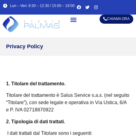
Lun – Ven: 8:30 – 12:30 / 15:00 – 19:00
CHIAMA ORA
Alta specializzazione
Privacy Policy
1. Titolare del trattamento.
Titolare del trattamento è Salus Service s.a.s. (nel seguito
“Titolare”), con sede legale e operativa in Via Ustica, 6/A
e P. IVA 02718870922
2. Tipologia di dati trattati.
I dati trattati dal Titolare sono i seguenti: