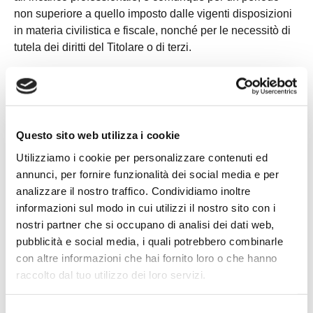
non superiore a quello imposto dalle vigenti disposizioni
in materia civilistica e fiscale, nonché per le necessitò di
tutela dei diritti del Titolare o di terzi.
5. Revoca del consenso.
A norma dell’art. 7 del Regolamento UE 2016/679,
l’interessato può revocare in qualsiasi momento il
consenso prestato, notificando tale volontà al Titolare del
Questo sito web utilizza i cookie
trattamento ai riferimenti indicati all’art. 9. L’eventuale
Utilizziamo i cookie per personalizzare contenuti ed
revoca del consenso non pregiudica la liceità del
annunci, per fornire funzionalità dei social media e per
trattamento posto in essere in precedenza.
analizzare il nostro traffico. Condividiamo inoltre
informazioni sul modo in cui utilizzi il nostro sito con i
6. Conferimento dei dati.
nostri partner che si occupano di analisi dei dati web,
Il conferimento dei dati oggetto del trattamento è
pubblicità e social media, i quali potrebbero combinarle
obbligatorio da parte dell’Interessato per consentire al
con altre informazioni che hai fornito loro o che hanno
Titolare di adempiere correttamente ed efficacemente agli
raccolto dal tuo utilizzo dei loro servizi.
obblighi contrattuali assunti, di espletamento della
relativa attività professionale richiesta, nonché in base
Selezione