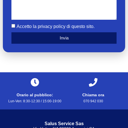
Accetto la privacy policy di questo sito.
Invia
Orario al pubblico:
Chiama ora
Lun-Ven: 8:30-12:30 / 15:00-19:00
070 942 030
Salus Service Sas