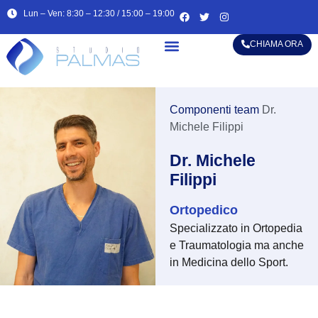
Lun – Ven: 8:30 – 12:30 / 15:00 – 19:00
CHIAMA ORA
Alta specializzazione
Componenti team
Dr.
Michele Filippi
Dr. Michele
Filippi
Ortopedico
Specializzato in Ortopedia
e Traumatologia ma anche
in Medicina dello Sport.