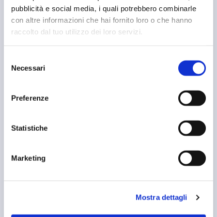
a scegliere il trattamento migliore per ogni paziente
pubblicità e social media, i quali potrebbero combinarle
e per ogni patologia.
con altre informazioni che hai fornito loro o che hanno
raccolto dal tuo utilizzo dei loro servizi.
PRENOTA UNA VISITA
Selezione
Necessari
del
consenso
Preferenze
Statistiche
Marketing
Visita ortopedica
Mostra dettagli
La visita ortopedica è un esame medico
specialistico volto a...