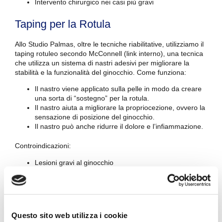
Intervento chirurgico nei casi più gravi
Taping per la Rotula
Allo Studio Palmas, oltre le tecniche riabilitative, utilizziamo il
taping rotuleo secondo McConnell
(link interno), una tecnica
che utilizza un sistema di nastri adesivi per migliorare la
stabilità e la funzionalità del ginocchio. Come funziona:
Il nastro viene applicato sulla pelle in modo da creare
una sorta di “sostegno” per la rotula.
Il nastro aiuta a migliorare la propriocezione, ovvero la
sensazione di posizione del ginocchio.
Il nastro può anche ridurre il dolore e l’infiammazione.
Controindicazioni:
Lesioni gravi al ginocchio
Artrite reumatoide
Allergie al nastro adesivo
Il taping rotuleo è una tecnica semplice e sicura che può
essere utilizzata per trattare una varietà di disturbi del
Questo sito web utilizza i cookie
ginocchio.
È importante applicare il nastro correttamente per