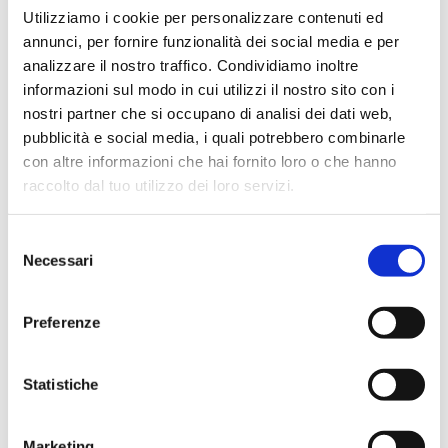
ottenere i migliori risultati.
Si consiglia di consultare un
Utilizziamo i cookie per personalizzare contenuti ed
fisioterapista o un medico per imparare come applicare il
annunci, per fornire funzionalità dei social media e per
taping rotuleo in modo sicuro ed efficace.
analizzare il nostro traffico. Condividiamo inoltre
informazioni sul modo in cui utilizzi il nostro sito con i
nostri partner che si occupano di analisi dei dati web,
pubblicità e social media, i quali potrebbero combinarle
con altre informazioni che hai fornito loro o che hanno
raccolto dal tuo utilizzo dei loro servizi.
Selezione
Necessari
del
consenso
Preferenze
Statistiche
Marketing