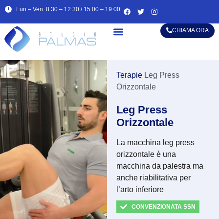
Lun – Ven: 8:30 – 12:30 / 15:00 – 19:00
CHIAMA ORA
Alta specializzazione
Terapie
Leg Press
Orizzontale
Leg Press
Orizzontale
La macchina leg press
orizzontale è una
macchina da palestra ma
anche riabilitativa per
l’arto inferiore
CONVENZIONATA SSN