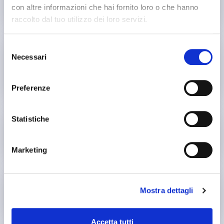
con altre informazioni che hai fornito loro o che hanno
all'anca
raccolto dal tuo utilizzo dei loro servizi.
Selezione
Necessari
del
Artrite reumatoide o altre patologie
consenso
reumatiche
Preferenze
Statistiche
Obesità o sovrappeso
Marketing
Mostra dettagli
Tendinite rotulea
Accetta tutti