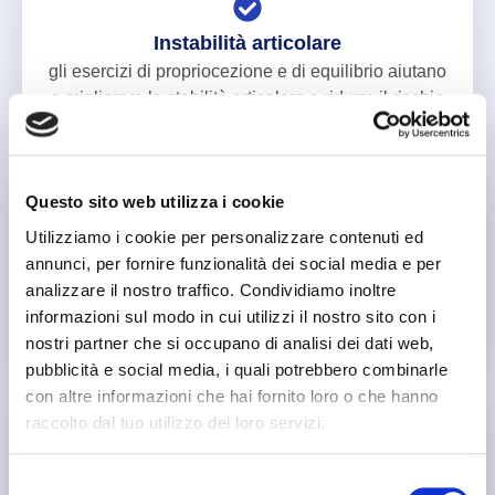
Instabilità articolare
gli esercizi di propriocezione e di equilibrio aiutano
a migliorare la stabilità articolare e ridurre il rischio
di recidive.
Questo sito web utilizza i cookie
Utilizziamo i cookie per personalizzare contenuti ed
Alterazioni del passo
annunci, per fornire funzionalità dei social media e per
la rieducazione del passo su tapis roulant aiuta a
analizzare il nostro traffico. Condividiamo inoltre
correggere le anomalie del cammino e migliorare la
informazioni sul modo in cui utilizzi il nostro sito con i
postura.
nostri partner che si occupano di analisi dei dati web,
pubblicità e social media, i quali potrebbero combinarle
con altre informazioni che hai fornito loro o che hanno
raccolto dal tuo utilizzo dei loro servizi.
Recupero del ROM (Range Of Motion)
Selezione
articolare