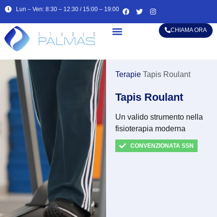
Lun – Ven: 8:30 – 12:30 / 15:00 – 19:00
CHIAMA ORA
Alta specializzazione
Terapie
Tapis Roulant
Tapis Roulant
Un valido strumento nella
fisioterapia moderna
CONVENZIONATA SSN