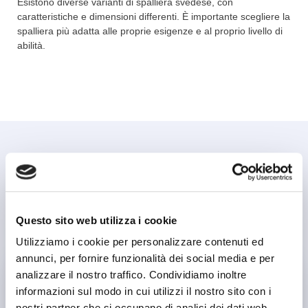
Esistono diverse varianti di spalliera svedese, con
caratteristiche e dimensioni differenti. È importante scegliere la
spalliera più adatta alle proprie esigenze e al proprio livello di
abilità.
Quali sono le indicazioni terapeutiche
della Spalliera svedese
Ogni macchinario terapeutico è progettato per risolvere
problemi specifici e il nostro team si aggiorna costantemente al
Questo sito web utilizza i cookie
fine di massimizzare i risultati per ogni patologia trattabile.
Utilizziamo i cookie per personalizzare contenuti ed
annunci, per fornire funzionalità dei social media e per
analizzare il nostro traffico. Condividiamo inoltre
informazioni sul modo in cui utilizzi il nostro sito con i
Dolore muscolare e articolare
nostri partner che si occupano di analisi dei dati web,