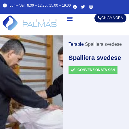
Lun – Ven: 8:30 – 12:30 / 15:00 – 19:00
CHIAMA ORA
Alta specializzazione
Terapie
Spalliera svedese
Spalliera svedese
CONVENZIONATA SSN