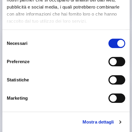
gli esercizi di stretching e mobilità aiutano a ridurre
pubblicità e social media, i quali potrebbero combinarle
il dolore e l'infiammazione.
con altre informazioni che hai fornito loro o che hanno
raccolto dal tuo utilizzo dei loro servizi.
Selezione
Necessari
del
Rigidità articolare
consenso
la mobilizzazione graduale e controllata aiuta a
migliorare l'ampiezza di movimento articolare.
Preferenze
Statistiche
Debolezza muscolare
Marketing
gli esercizi contro gravità aiutano a rafforzare i
muscoli e migliorare la propriocezione.
Mostra dettagli